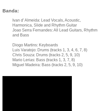
Banda:
Ivan d’ Almeida: Lead Vocals, Acoustic,
Harmonica, Slide and Rhythm Guitar
Joаo Serra Fernandes: All Lead Guitars, Rhythm
and Bass
Diogo Martins: Keyboards
Luis Varatojo: Drums (tracks 1, 3, 4, 6, 7, 8)
Chris Souza: Drums (tracks 2, 5, 9, 10)
Mаrio Lеrias: Bass (tracks 1, 3, 7, 8)
Miguel Madeira: Bass (tracks 2, 5, 9, 10)